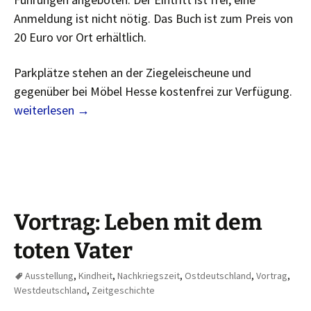
Anmeldung ist nicht nötig. Das Buch ist zum Preis von
20 Euro vor Ort erhältlich.
Parkplätze stehen an der Ziegeleischeune und
gegenüber bei Möbel Hesse kostenfrei zur Verfügung.
Ausstellung: Die ehemaligen Ziegeleien im heutigen Garb
weiterlesen
→
Vortrag: Leben mit dem
toten Vater
Ausstellung
,
Kindheit
,
Nachkriegszeit
,
Ostdeutschland
,
Vortrag
,
Westdeutschland
,
Zeitgeschichte