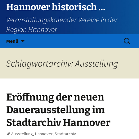
Zum
Hannover historisch …
Inhalt
Veranstaltungskalender Vereine in der
springen
Region Hannover
Suchen
Menü
nach:
Schlagwortarchiv: Ausstellung
Eröffnung der neuen
Dauerausstellung im
Stadtarchiv Hannover
Ausstellung
,
Hannover
,
Stadtarchiv