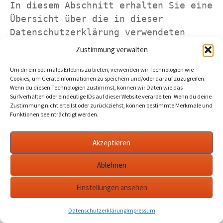
In diesem Abschnitt erhalten Sie eine 
Übersicht über die in dieser 
Datenschutzerklärung verwendeten 
Begrifflichkeiten. Soweit die 
Zustimmung verwalten
Begrifflichkeiten gesetzlich 
Um dir ein optimales Erlebnis zu bieten, verwenden wir Technologien wie
definiert sind, gelten deren 
Cookies, um Geräteinformationen zu speichern und/oder darauf zuzugreifen.
gesetzliche Definitionen. Die 
Wenn du diesen Technologien zustimmst, können wir Daten wie das
Surfverhalten oder eindeutige IDs auf dieser Website verarbeiten. Wenn du deine
nachfolgenden Erläuterungen sollen 
Zustimmung nicht erteilst oder zurückziehst, können bestimmte Merkmale und
dagegen vor allem dem Verständnis 
Funktionen beeinträchtigt werden.
dienen.
Akzeptieren
Ablehnen
Personenbezogene Daten:
 "Personenbezogene 
Einstellungen ansehen
Daten" sind alle Informationen, die sich auf 
eine identifizierte oder identifizierbare 
natürliche Person (im Folgenden "betroffene 
Datenschutzerklärung
Impressum
Person") beziehen; als identifizierbar wird 