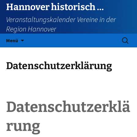
Zum
Hannover historisch …
Inhalt
Veranstaltungskalender Vereine in der
springen
Region Hannover
Suchen
Menü
nach:
Datenschutzerklärung
Datenschutzerklä
rung