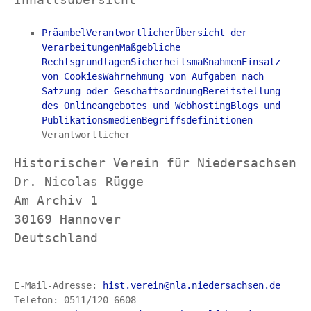
Präambel
Verantwortlicher
Übersicht der 
Verarbeitungen
Maßgebliche 
Rechtsgrundlagen
Sicherheitsmaßnahmen
Einsatz 
von Cookies
Wahrnehmung von Aufgaben nach 
Satzung oder Geschäftsordnung
Bereitstellung 
des Onlineangebotes und Webhosting
Blogs und 
Publikationsmedien
Begriffsdefinitionen
Verantwortlicher
Historischer Verein für Niedersachsen

Dr. Nicolas Rügge

Am Archiv 1

30169 Hannover

Deutschland
E-Mail-Adresse: 
hist.verein@nla.niedersachsen.de
Telefon: 0511/120-6608
