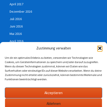
April 2017
Dezember 2016
Juli 2016
Juni 2016
Mai 2016
April 2016
Zustimmung verwalten
März 2016
Januar 2016
Um dir ein optimales Erlebnis zu bieten, verwenden wir Technologien wie
Cookies, um Geräteinformationen zu speichern und/oder darauf zuzugreifen.
Juli 2015
Wenn du diesen Technologien zustimmst, können wir Daten wie das
Surfverhalten oder eindeutige IDs auf dieser Website verarbeiten. Wenn du deine
Zustimmung nicht erteilst oder zurückziehst, können bestimmte Merkmale und
Funktionen beeinträchtigt werden.
Impressum
Akzeptieren
Datenschutzerklärung
Ablehnen