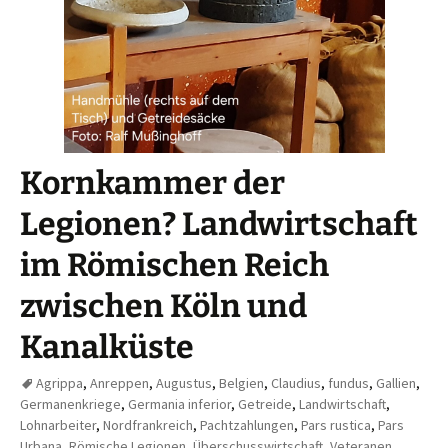
Kornkammer der
Legionen? Landwirtschaft
im Römischen Reich
zwischen Köln und
Kanalküste
Agrippa
,
Anreppen
,
Augustus
,
Belgien
,
Claudius
,
fundus
,
Gallien
,
Germanenkriege
,
Germania inferior
,
Getreide
,
Landwirtschaft
,
Lohnarbeiter
,
Nordfrankreich
,
Pachtzahlungen
,
Pars rustica
,
Pars
Urbana
,
Römische Legionen
,
Überschusswirtschaft
,
Veteranen
,