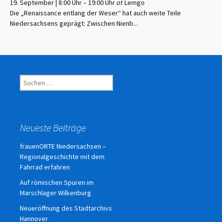
19. September | 8:00 Uhr
–
19:00 Uhr
at
Lemgo
Die „Renaissance entlang der Weser“ hat auch weite Teile
Niedersachsens geprägt: Zwischen Nienb...
Suchen
nach:
Neueste Beiträge
frauenORTE Niedersachsen –
Regionalgeschichte mit dem
Fahrrad erfahren
Auf römischen Spuren im
Marschlager Wilkenburg
Neueröffnung des Stadtarchivs
Hannover