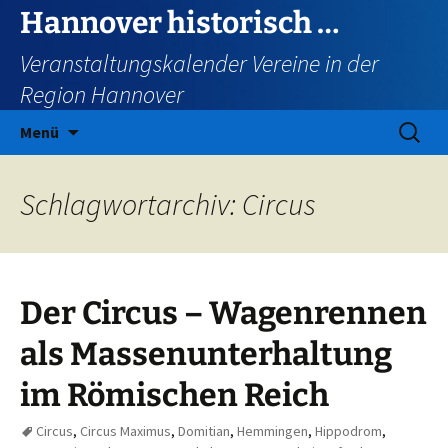
Zum
Hannover historisch …
Inhalt
Veranstaltungskalender Vereine in der
springen
Region Hannover
Suchen
Menü
nach:
Schlagwortarchiv: Circus
Der Circus – Wagenrennen
als Massenunterhaltung
im Römischen Reich
Circus
,
Circus Maximus
,
Domitian
,
Hemmingen
,
Hippodrom
,