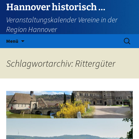
Zum
Hannover historisch …
Inhalt
Veranstaltungskalender Vereine in der
springen
Region Hannover
Suchen
Menü
nach:
Schlagwortarchiv: Rittergüter