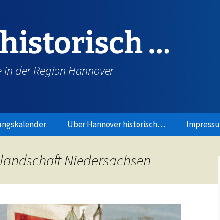
historisch …
e in der Region Hannover
ungskalender
Über Hannover historisch…
Impress
rlandschaft Niedersachsen