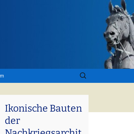
Suchen
um
nach:
Ikonische Bauten
der
Nachkriegsarchit