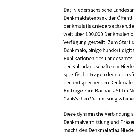
Urgeschichte e.V.
Das Niedersächsische Landesa
StadtArchivVerein
Denkmaldatenbank der Öffentlic
Garbsen
denkmalatlas.niedersachsen.de
Ethnologische
weit über 100.000 Denkmalen de
Gesellschaft Hannover
Verfügung gestellt. Zum Start s
Denkmale, einige hundert digi
Publikationen des Landesamts o
der Kulturlandschaften in Nied
spezifische Fragen der nieders
den entsprechenden Denkmalen
Beiträge zum Bauhaus-Stil in N
Gauß’schen Vermessungssteine
Diese dynamische Verbindung au
Denkmalvermittlung und Präsen
macht den Denkmalatlas Nieder