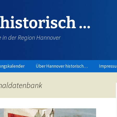
historisch …
e in der Region Hannover
ungskalender
Über Hannover historisch…
Impress
maldatenbank