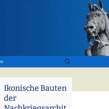
Suchen
um
nach:
Ikonische Bauten
der
Nachkriegsarchit