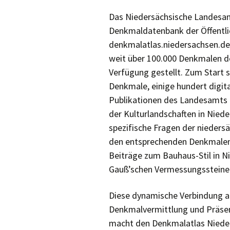
Urgeschichte e.V.
Das Niedersächsische Landesa
StadtArchivVerein
Denkmaldatenbank der Öffentlic
Garbsen
denkmalatlas.niedersachsen.de
Ethnologische
weit über 100.000 Denkmalen de
Gesellschaft Hannover
Verfügung gestellt. Zum Start s
Denkmale, einige hundert digi
Publikationen des Landesamts o
der Kulturlandschaften in Nied
spezifische Fragen der nieders
den entsprechenden Denkmalen
Beiträge zum Bauhaus-Stil in N
Gauß’schen Vermessungssteine
Diese dynamische Verbindung au
Denkmalvermittlung und Präsen
macht den Denkmalatlas Nieder