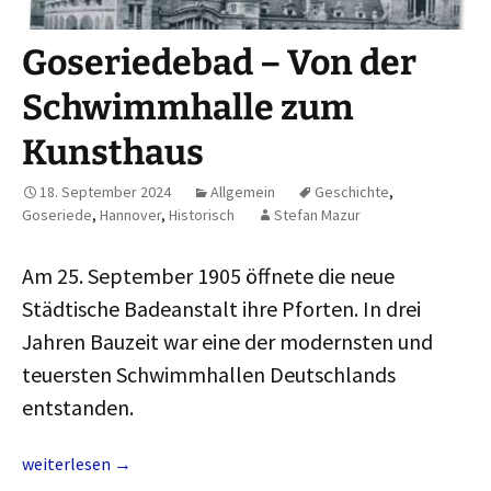
Goseriedebad – Von der
Schwimmhalle zum
Kunsthaus
18. September 2024
Allgemein
Geschichte
,
Goseriede
,
Hannover
,
Historisch
Stefan Mazur
Am 25. September 1905 öffnete die neue
Städtische Badeanstalt ihre Pforten. In drei
Jahren Bauzeit war eine der modernsten und
teuersten Schwimmhallen Deutschlands
entstanden.
Goseriedebad – Von der Schwimmhalle zum Kunsthaus
weiterlesen
→