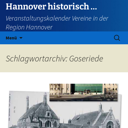
Zum
Hannover historisch …
Inhalt
Veranstaltungskalender Vereine in der
springen
Region Hannover
Suchen
Menü
nach:
Schlagwortarchiv: Goseriede