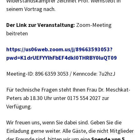
Widerstandskämpfer zeichnet Prof. Wernstedt in
seinem Vortrag nach.
Der Link zur Veranstaltung:
Zoom-Meeting
beitreten
https://us06web.zoom.us/j/89663593053?
pwd=K1drUEFYYlhFbEF4dkI0THRBY0luQT09
Meeting-ID: 896 6359 3053 / Kenncode: 7u2hzJ
Für technische Fragen steht Ihnen Frau Dr. Meschkat-
Peters ab 18.30 Uhr unter 0175 554 2027 zur
Verfügung.
Wir freuen uns, wenn Sie dabei sind. Geben Sie die
Einladung gerne weiter. Alle Gäste, die nicht Mitglieder
der Freunde sind, bitten wir um eine
Spende von 5