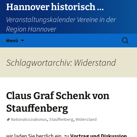
Zum
Hannover historisch …
Inhalt
Veranstaltungskalender Vereine in der
springen
Region Hannover
Suchen
Menü
nach:
Schlagwortarchiv: Widerstand
Claus Graf Schenk von
Stauffenberg
Nationalsozialismus
,
Stauffenberg
,
Widerstand
wir laden Sie herzlich ein, zu
Vortrag und Diskussion