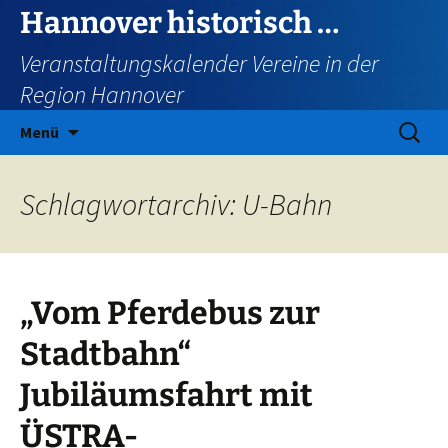
Zum
Hannover historisch …
Inhalt
Veranstaltungskalender Vereine in der
springen
Region Hannover
Suchen
Menü
nach:
Schlagwortarchiv: U-Bahn
„Vom Pferdebus zur
Stadtbahn“
Jubiläumsfahrt mit
ÜSTRA-