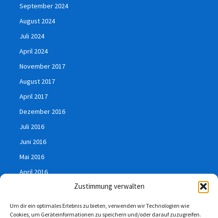
September 2024
August 2024
Juli 2024
April 2024
November 2017
August 2017
April 2017
Dezember 2016
Juli 2016
Juni 2016
Mai 2016
April 2016
Zustimmung verwalten
März 2016
Januar 2016
Um dir ein optimales Erlebnis zu bieten, verwenden wir Technologien wie
Cookies, um Geräteinformationen zu speichern und/oder darauf zuzugreifen.
Juli 2015