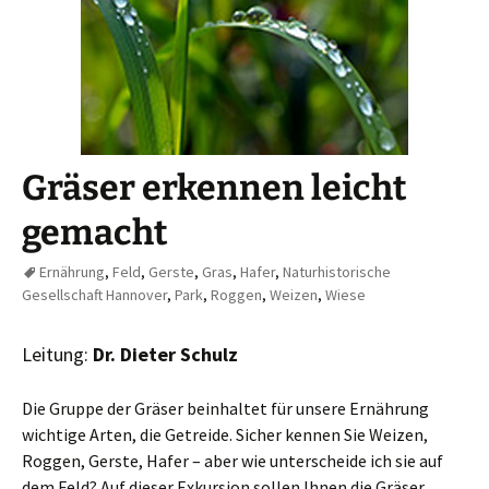
Gräser erkennen leicht
gemacht
Ernährung
,
Feld
,
Gerste
,
Gras
,
Hafer
,
Naturhistorische
Gesellschaft Hannover
,
Park
,
Roggen
,
Weizen
,
Wiese
Leitung:
Dr. Dieter Schulz
Die Gruppe der Gräser beinhaltet für unsere Ernährung
wichtige Arten, die Getreide. Sicher kennen Sie Weizen,
Roggen, Gerste, Hafer – aber wie unterscheide ich sie auf
dem Feld? Auf dieser Exkursion sollen Ihnen die Gräser