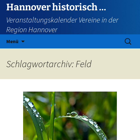
Zum
Hannover historisch …
Inhalt
Veranstaltungskalender Vereine in der
springen
Region Hannover
Suchen
Menü
nach:
Schlagwortarchiv: Feld