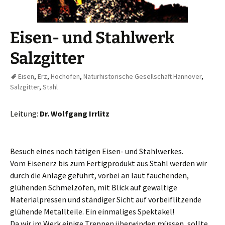
Eisen- und Stahlwerk
Salzgitter
Eisen
,
Erz
,
Hochofen
,
Naturhistorische Gesellschaft Hannover
,
Salzgitter
,
Stahl
Leitung:
Dr. Wolfgang Irrlitz
Besuch eines noch tätigen Eisen- und Stahlwerkes.
Vom Eisenerz bis zum Fertigprodukt aus Stahl werden wir
durch die Anlage geführt, vorbei an laut fauchenden,
glühenden Schmelzöfen, mit Blick auf gewaltige
Materialpressen und ständiger Sicht auf vorbeiflitzende
glühende Metallteile. Ein einmaliges Spektakel!
Da wir im Werk einige Treppen überwinden müssen, sollte