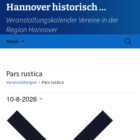
Zum
Hannover historisch …
Inhalt
Veranstaltungskalender Vereine in der
springen
Region Hannover
Suchen
Menü
nach:
Pars rustica
Veranstaltungen
Pars rustica
Veranstaltungen
10-8-2026
Datum
wählen.