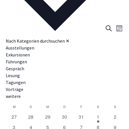
Ver
Veran
Suche
Monat
Ans
Suche
Nach Kategorien durchsuchen
✕
Nav
Ausstellungen
und
Exkursionen
Ansic
Führungen
Gespräch
Navig
Lesung
Tagungen
Vorträge
weitere
Kalender
M
MONTAG
D
DIENSTAG
M
MITTWOCH
D
DONNERSTAG
F
FREITAG
S
SAMSTAG
S
SONNT
0
0
0
0
0
1
0
27
28
29
30
31
1
2
von
Veranstaltungen
Veranstaltungen
Veranstaltungen
Veranstaltungen
Veranstaltungen
Veranstaltung
Veranst
0
0
0
0
0
0
0
3
4
5
6
7
8
9