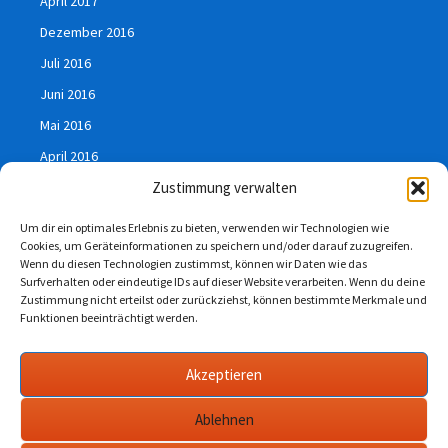
April 2017
Dezember 2016
Juli 2016
Juni 2016
Mai 2016
April 2016
Zustimmung verwalten
März 2016
Januar 2016
Um dir ein optimales Erlebnis zu bieten, verwenden wir Technologien wie
Cookies, um Geräteinformationen zu speichern und/oder darauf zuzugreifen.
Juli 2015
Wenn du diesen Technologien zustimmst, können wir Daten wie das
Surfverhalten oder eindeutige IDs auf dieser Website verarbeiten. Wenn du deine
Zustimmung nicht erteilst oder zurückziehst, können bestimmte Merkmale und
Funktionen beeinträchtigt werden.
Impressum
Akzeptieren
Datenschutzerklärung
Ablehnen