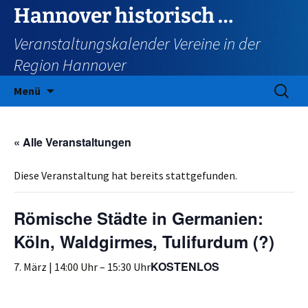
Zum
Hannover historisch …
Inhalt
Veranstaltungskalender Vereine in der
springen
Region Hannover
Suchen
Menü
nach:
« Alle Veranstaltungen
Diese Veranstaltung hat bereits stattgefunden.
Römische Städte in Germanien:
Köln, Waldgirmes, Tulifurdum (?)
KOSTENLOS
7. März | 14:00 Uhr
–
15:30 Uhr