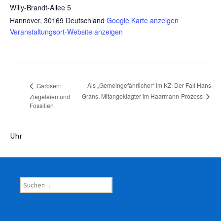
Willy-Brandt-Allee 5
Hannover
,
30169
Deutschland
Google Karte anzeigen
Veranstaltungsort-Website anzeigen
Als „Gemeingefährlicher“ im KZ: Der Fall Hans
Garbsen:
Grans, Mitangeklagter im Haarmann-Prozess
Ziegeleien und
Fossilien
Uhr
Suchen
nach: