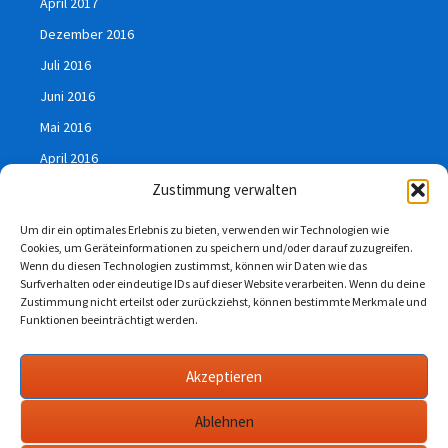
April 2017
Dezember 2016
Juli 2016
Juni 2016
Mai 2016
April 2016
März 2016
Zustimmung verwalten
Januar 2016
Um dir ein optimales Erlebnis zu bieten, verwenden wir Technologien wie
Cookies, um Geräteinformationen zu speichern und/oder darauf zuzugreifen.
Juli 2015
Wenn du diesen Technologien zustimmst, können wir Daten wie das
Surfverhalten oder eindeutige IDs auf dieser Website verarbeiten. Wenn du deine
Zustimmung nicht erteilst oder zurückziehst, können bestimmte Merkmale und
Funktionen beeinträchtigt werden.
Impressum
Akzeptieren
Datenschutzerklärung
Ablehnen