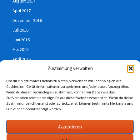
August 2017
April 2017
Dezember 2016
Juli 2016
Juni 2016
Mai 2016
April 2016
Zustimmung verwalten
März 2016
Januar 2016
Um dir ein optimales Erlebnis zu bieten, verwenden wir Technologien wie
Cookies, um Geräteinformationen zu speichern und/oder darauf zuzugreifen.
Juli 2015
Wenn du diesen Technologien zustimmst, können wir Daten wie das
Surfverhalten oder eindeutige IDs auf dieser Website verarbeiten. Wenn du deine
Zustimmung nicht erteilst oder zurückziehst, können bestimmte Merkmale und
Funktionen beeinträchtigt werden.
Impressum
Akzeptieren
Datenschutzerklärung